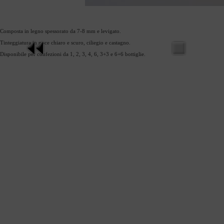
Composta in legno spessorato da 7-8 mm e levigato.
Tinteggiatura in noce chiaro e scuro, ciliegio e castagno.
Disponibile per confezioni da 1, 2, 3, 4, 6, 3+3 e 6+6 bottiglie.